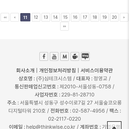
12
13
14
15
16
17
18
19
20
11
회사소개
|
개인정보처리방침
|
서비스이용약관
상호명 :
(주)심테크시스템 /
대표자 :
정영교 /
통신판매업신고번호 :
제2010-서울성동-0758 /
사업자번호 :
229-81-28710
주소 :
서울특별시 성동구 성수이로7길 27 서울숲코오롱
디지털타워 210호 /
전화번호 :
02-587-4956 /
팩스 :
02-2117-0220
이메일 :
help@thinkwise.co.kr /
계좌번호 :
기업은행