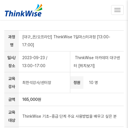
Toggl
navig
과정
[대구_온/오프라인] ThinkWise 1일마스터과정 [13:00-
명
17:00]
일시/
2023-09-23
/
ThinkWise 아카데미 대구센
장소
13:00~17:00
터
[위치보기]
교육
최한석강사/센터장
정원
10 명
강사
금액
165,000원
교육
ThinkWise 기초~중급 단계 주요 사용방법을 배우고 싶은 분
대상