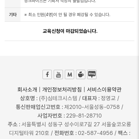
씽크와이즈는 기획서 작성의 출발점입니다.
기타
※ 최소 인원(4명)이 안 될 경우 폐강될 수 있습니다.
교육신청이 마감되었습니다.
회사소개
|
개인정보처리방침
|
서비스이용약관
상호명 :
(주)심테크시스템 /
대표자 :
정영교 /
통신판매업신고번호 :
제2010-서울성동-0758 /
사업자번호 :
229-81-28710
주소 :
서울특별시 성동구 성수이로7길 27 서울숲코오롱
디지털타워 210호 /
전화번호 :
02-587-4956 /
팩스 :