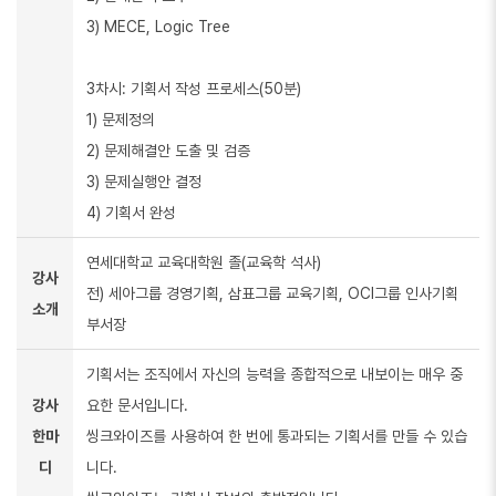
3) MECE, Logic Tree
3차시: 기획서 작성 프로세스(50분)
1) 문제정의
2) 문제해결안 도출 및 검증
3) 문제실행안 결정
4) 기획서 완성
연세대학교 교육대학원 졸(교육학 석사)
강사
전) 세아그룹 경영기획, 삼표그룹 교육기획, OCI그룹 인사기획
소개
부서장
기획서는 조직에서 자신의 능력을 종합적으로 내보이는 매우 중
강사
요한 문서입니다.
한마
씽크와이즈를 사용하여 한 번에 통과되는 기획서를 만들 수 있습
디
니다.