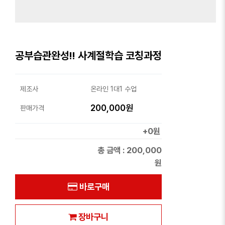
공부습관완성!! 사계절학습 코칭과정
제조사
온라인 1대1 수업
200,000원
판매가격
+0원
총 금액 :
200,000
원
바로구매
장바구니