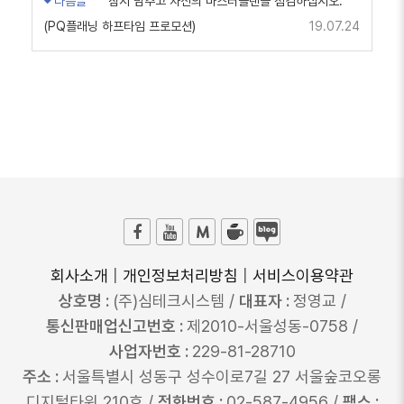
다음글
잠시 멈추고 자신의 마스터플랜을 점검하십시오.
(PQ플래닝 하프타임 프로모션)
19.07.24
회사소개
|
개인정보처리방침
|
서비스이용약관
상호명 :
(주)심테크시스템 /
대표자 :
정영교 /
통신판매업신고번호 :
제2010-서울성동-0758 /
사업자번호 :
229-81-28710
주소 :
서울특별시 성동구 성수이로7길 27 서울숲코오롱
디지털타워 210호 /
전화번호 :
02-587-4956 /
팩스 :