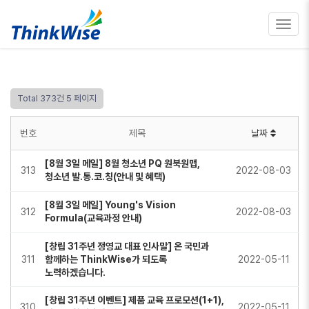
Toggl
navig
Total 373건
5 페이지
번호
제목
날짜
[8월 3일 메일] 8월 청소년 PQ 원북원맵,
313
2022-08-03
청소년 발.통.코.칭(안내 및 혜택)
[8월 3일 메일] Young's Vision
312
2022-08-03
Formula(교육과정 안내)
[창립 31주년 정영교 대표 인사말] 온 국민과
311
함께하는 ThinkWise가 되도록
2022-05-11
노력하겠습니다.
[창립 31주년 이벤트] 제품 교육 프로모션(1+1),
310
2022-05-11