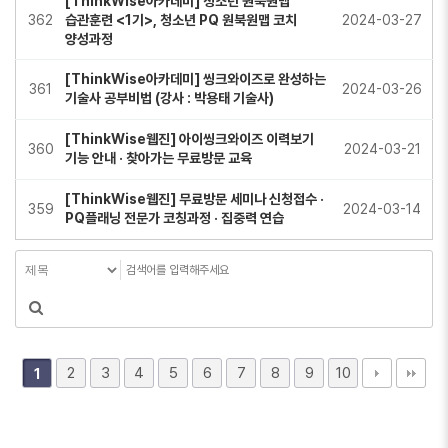
[ThinkWise아카데미] 청소년 원북원맵
362
습관훈련 <1기>, 청소년 PQ 원북원맵 코치
2024-03-27
양성과정
[ThinkWise아카데미] 씽크와이즈로 완성하는
361
2024-03-26
기술사 공부비법 (강사 : 박용태 기술사)
[ThinkWise웹진] 아이씽크와이즈 이력보기
360
2024-03-21
기능 안내 · 찾아가는 무료방문 교육
[ThinkWise웹진] 무료방문 세미나 신청접수 ·
359
2024-03-14
PQ플래닝 전문가 코칭과정 · 집중력 연습
2
3
4
5
6
7
8
9
10
1