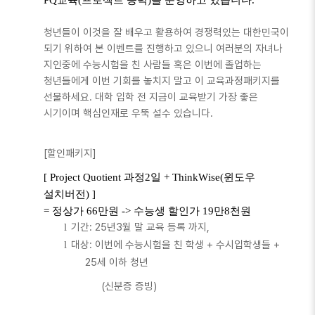
PQ
교육
(
프로젝트 능력
)
을 운영하고 있습니다
.
청년들이 이것을 잘 배우고 활용하여 경쟁력있는 대한민국이
되기 위하여 본 이벤트를 진행하고 있으니 여러분의 자녀나
지인중에 수능시험을 친 사람들 혹은 이번에 졸업하는
청년들에게 이번 기회를 놓치지 말고 이 교육과정패키지를
선물하세요
.
대학 입학 전 지금이 교육받기 가장 좋은
시기이며 핵심인재로 우뚝 설수 있습니다
.
[
할인패키지
]
[ Project Quotient
과정
2
일
+ ThinkWise(
윈도우
설치버전
) ]
=
정상가
66
만원
->
수능생 할인가
19
만
8
천원
기간
: 25
년
3
월 말 교육 등록 까지
,
l
대상
:
이번에 수능시험을 친 학생
+
수시입학생들
+
l
25
세 이하 청년
(
신분증 증빙
)