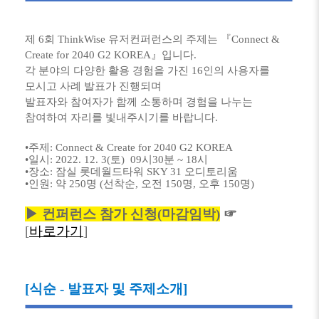
제 6회 ThinkWise 유저컨퍼런스의 주제는
『Connect &
Create for 2040 G2 KOREA』입니다.
각 분야의 다양한 활용 경험을 가진 16인의 사용자를
모시고
사례 발표가 진행되며
발표자와 참여자가 함께 소통하며 경험을 나누는
참여하여 자리를 빛내주시기를 바랍니다.
•
주제
:
Connect & Create for 2040 G2 KOREA
•
일시
:
2022. 12. 3(
토
) 09
시30분
~ 18
시
•
장소
:
잠실 롯데월드타워
SKY 31
오디토리움
•
인원
:
약
250
명
(
선착순
,
오전
150
명
,
오후
1
5
0
명
)
▶ 컨퍼런스 참가 신청(마감임박)
☞
[
바로가기
]
[식순 - 발표자 및 주제소개]