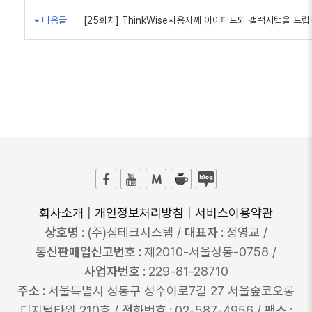
다음글
[25회차] ThinkWise사용자께 아이패드와 갤럭시탭을 드립
회사소개
|
개인정보처리방침
|
서비스이용약관
상호명 :
(주)심테크시스템 /
대표자 :
정영교 /
통신판매업신고번호 :
제2010-서울성동-0758 /
사업자번호 :
229-81-28710
주소 :
서울특별시 성동구 성수이로7길 27 서울숲코오롱
디지털타워 210호 /
전화번호 :
02-587-4956 /
팩스 :